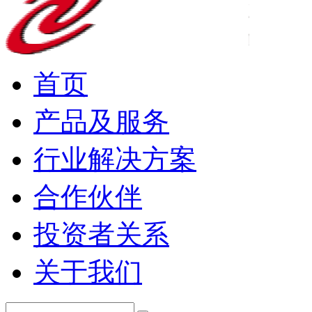
首页
产品及服务
行业解决方案
合作伙伴
投资者关系
关于我们