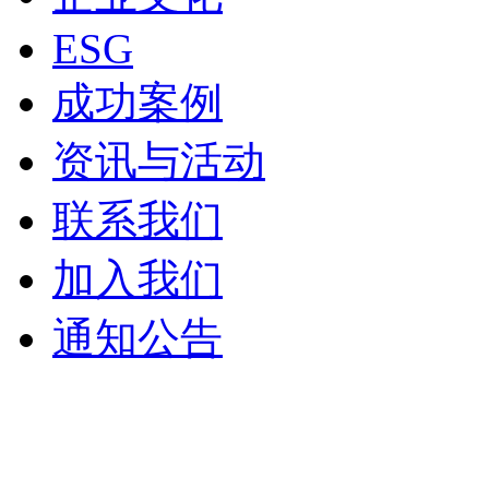
ESG
成功案例
资讯与活动
联系我们
加入我们
通知公告