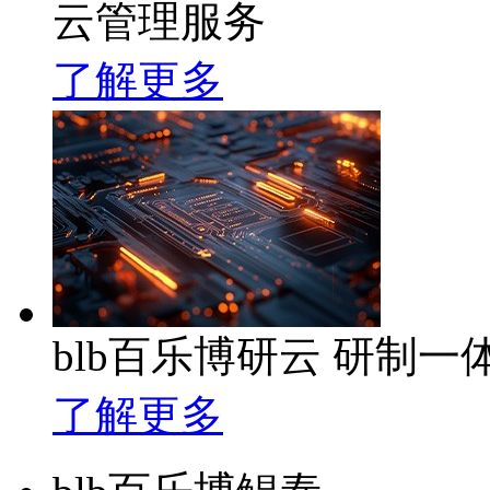
云管理服务
了解更多
blb百乐博研云 研制
了解更多