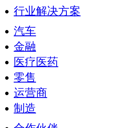
行业解决方案
汽车
金融
医疗医药
零售
运营商
制造