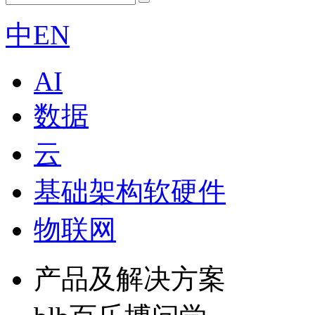
中
EN
AI
数据
云
基础架构软硬件
物联网
产品及解决方案