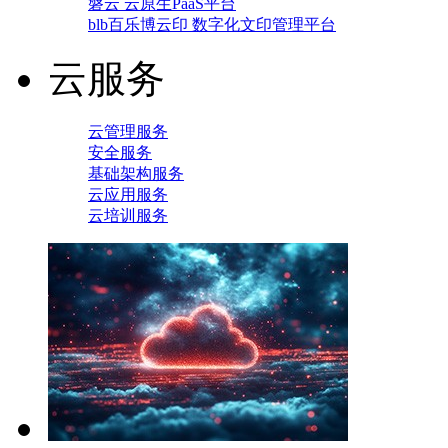
磐云 云原生PaaS平台
blb百乐博云印 数字化文印管理平台
云服务
云管理服务
安全服务
基础架构服务
云应用服务
云培训服务