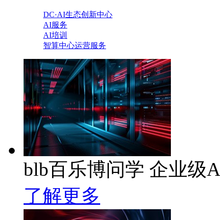
DC·AI生态创新中心
AI服务
AI培训
智算中心运营服务
blb百乐博问学 企业级A
了解更多