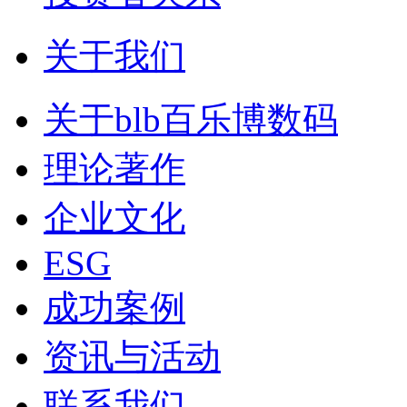
关于我们
关于blb百乐博数码
理论著作
企业文化
ESG
成功案例
资讯与活动
联系我们