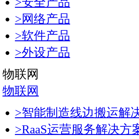
>安全产品
>网络产品
>软件产品
>外设产品
物联网
物联网
>智能制造线边搬运解
>RaaS运营服务解决方