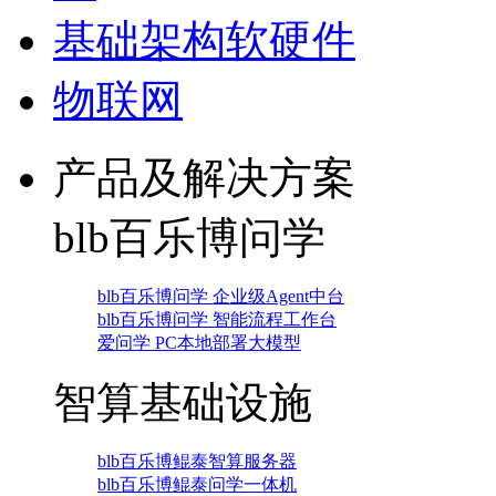
基础架构软硬件
物联网
产品及解决方案
blb百乐博问学
blb百乐博问学 企业级Agent中台
blb百乐博问学 智能流程工作台
爱问学 PC本地部署大模型
智算基础设施
blb百乐博鲲泰智算服务器
blb百乐博鲲泰问学一体机