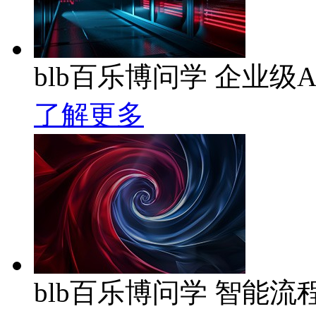
blb百乐博问学 企业级A
了解更多
blb百乐博问学 智能流