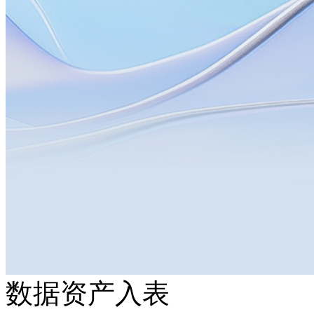
数据资产入表