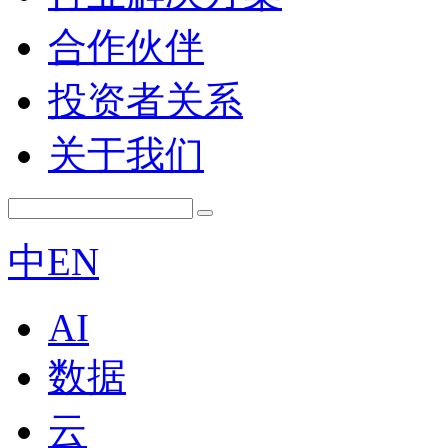
合作伙伴
投资者关系
关于我们
中
EN
AI
数据
云