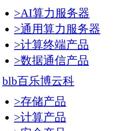
>AI算力服务器
>通用算力服务器
>计算终端产品
>数据通信产品
blb百乐博云科
>存储产品
>计算产品