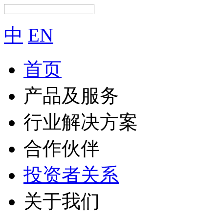
中
EN
首页
产品及服务
行业解决方案
合作伙伴
投资者关系
关于我们