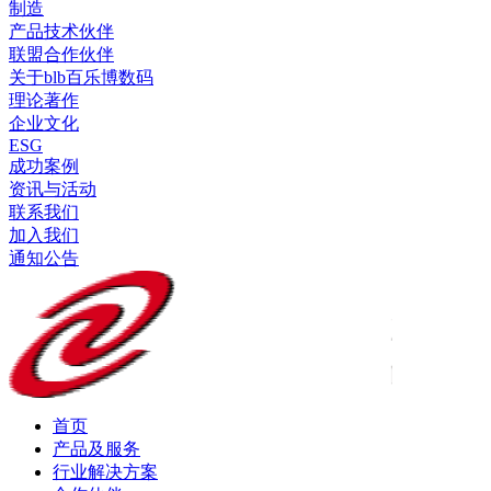
制造
产品技术伙伴
联盟合作伙伴
关于blb百乐博数码
理论著作
企业文化
ESG
成功案例
资讯与活动
联系我们
加入我们
通知公告
首页
产品及服务
行业解决方案