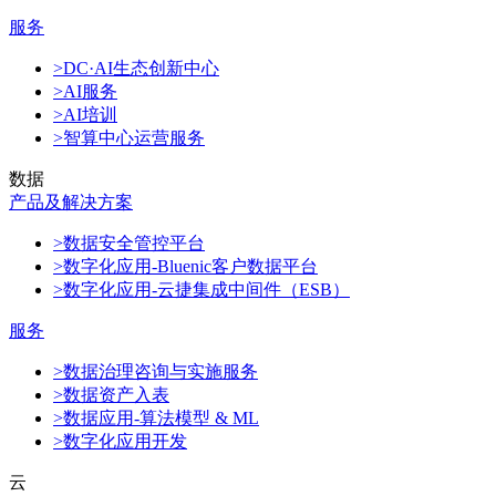
服务
>DC·AI生态创新中心
>AI服务
>AI培训
>智算中心运营服务
数据
产品及解决方案
>数据安全管控平台
>数字化应用-Bluenic客户数据平台
>数字化应用-云捷集成中间件（ESB）
服务
>数据治理咨询与实施服务
>数据资产入表
>数据应用-算法模型 & ML
>数字化应用开发
云