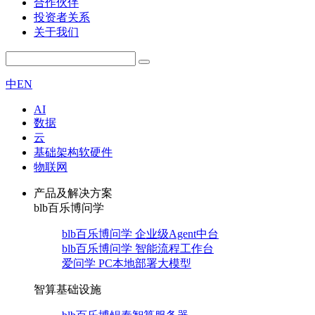
合作伙伴
投资者关系
关于我们
中
EN
AI
数据
云
基础架构软硬件
物联网
产品及解决方案
blb百乐博问学
blb百乐博问学 企业级Agent中台
blb百乐博问学 智能流程工作台
爱问学 PC本地部署大模型
智算基础设施