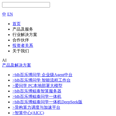
中
EN
首页
产品及服务
行业解决方案
合作伙伴
投资者关系
关于我们
AI
产品及解决方案
>blb百乐博问学 企业级Agent中台
>blb百乐博问学 智能流程工作台
>爱问学 PC本地部署大模型
>blb百乐博鲲泰智算服务器
>blb百乐博鲲泰问学一体机
>blb百乐博鲲泰问学一体机DeepSeek版
>异构算力调度与加速平台
>智算中心(AICC)