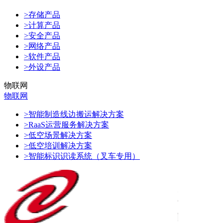
>存储产品
>计算产品
>安全产品
>网络产品
>软件产品
>外设产品
物联网
物联网
>智能制造线边搬运解决方案
>RaaS运营服务解决方案
>低空场景解决方案
>低空培训解决方案
>智能标识识读系统（叉车专用）